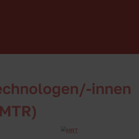
echnologen/-innen
(MTR)