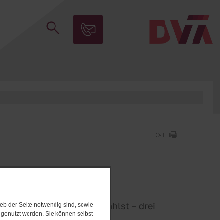
l welches Berufsfeld Du wählst – drei
eb der Seite notwendig sind, sowie
e genutzt werden. Sie können selbst
vieren.