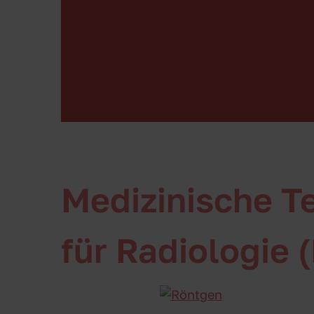
Medizinische T
für Radiologie 