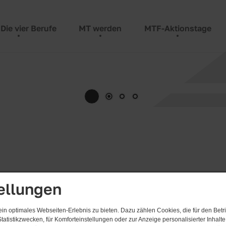
Die vier Berufe
MT werden
MTF-Aktionstage
ellungen
erufsfachschulen statt und dauert in Vollzeit – ega
n optimales Webseiten-Erlebnis zu bieten. Dazu zählen Cookies, die für den Betri
tatistikzwecken, für Komforteinstellungen oder zur Anzeige personalisierter Inhalt
it an, eine Teilzeitausbildung über 5 Jahre zu absol